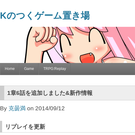
Kのつくゲーム置き場
Home
Game
TRPG:Replay
1章6話を追加しました&新作情報
By
克曇満
on 2014/09/12
リプレイを更新