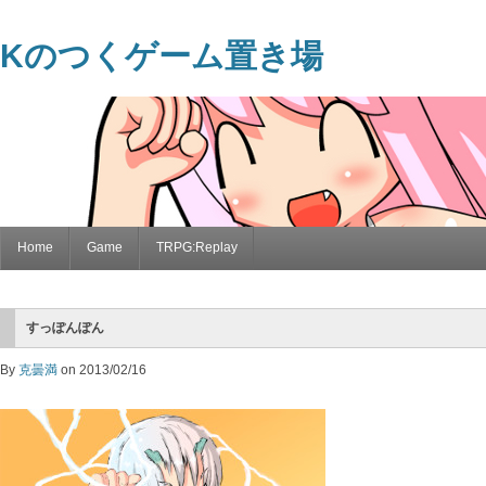
Kのつくゲーム置き場
Home
Game
TRPG:Replay
すっぽんぽん
By
克曇満
on 2013/02/16